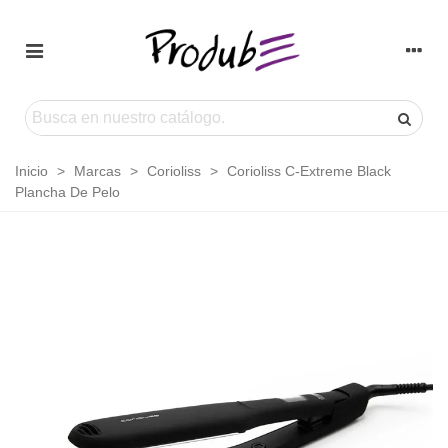
Inicio
>
Marcas
>
Corioliss
>
Corioliss C-Extreme Black
Plancha De Pelo