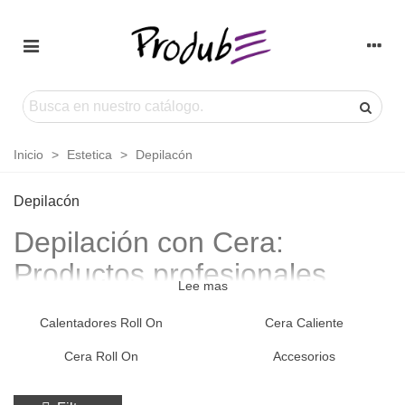
Inicio
>
Estetica
>
Depilacón
Depilacón
Depilación con Cera:
Productos profesionales
Lee mas
para resultados impecables
Calentadores Roll On
Cera Caliente
Descubre nuestra variada gama de productos profesionales para
Cera Roll On
Accesorios
depilación con cera
que aseguran resultados sobresalientes en
cada sesión. Desde ceras calientes hasta sistemas en roll-on,
contamos con todo lo que necesitas para proporcionar