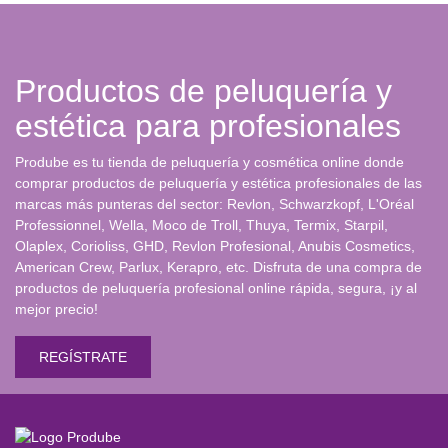
Productos de peluquería y
estética para profesionales
Prodube es tu tienda de peluquería y cosmética online donde
comprar productos de peluquería y estética profesionales de las
marcas más punteras del sector: Revlon, Schwarzkopf, L'Oréal
Professionnel, Wella, Moco de Troll, Thuya, Termix, Starpil,
Olaplex, Corioliss, GHD, Revlon Profesional, Anubis Cosmetics,
American Crew, Parlux, Kerapro, etc. Disfruta de una compra de
productos de peluquería profesional online rápida, segura, ¡y al
mejor precio!
REGÍSTRATE