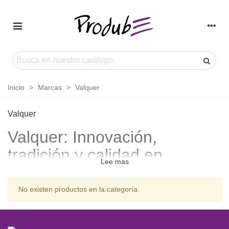
Inicio
>
Marcas
>
Valquer
Valquer
Valquer: Innovación,
tradición y calidad en
Lee mas
productos capilares
profesionales
No existen productos en la categoría.
Valquer
es una marca que ha transformado el sector durante
más de 45 años, ofreciendo una amplia variedad de
productos