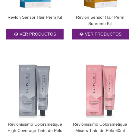
Brillantes
Los
tintes fantasía
despiertan tu creatividad con colores
Revlon Sensor Hair Perm Kit
Revlon Sensor Hair Perm
extraordinarios que rompen con lo convencional. Colores
Supreme Kit
vibrantes como rosas, azules eléctricos, verdes esmeralda y
púrpuras profundos transforman tu cabello en una verdadera
VER PRODUCTOS
VER PRODUCTOS
obra de arte. Estos tintes especializados requieren un proceso de
decoloración previo para lograr la máxima intensidad de color.
Son perfectos para ocasiones especiales, estilos alternativos o
para quienes buscan hacer una declaración de estilo única e
inconfundible.
Decolorantes y Productos de
Preparación
Los
decolorantes
son esenciales para lograr tonos claros y
vibrantes. Estos productos eliminan el pigmento natural del
cabello, creando la base ideal para aplicar tintes fantasía o
conseguir rubios platino. Nuestros decolorantes profesionales
están formulados con agentes acondicionadores que minimizan
Revlonissimo Colorsmetique
Revlonissimo Colorsmetique
el daño durante el proceso de aclarado. Disponibles en diferentes
High Coverage Tinte de Pelo
Mixers Tinte de Pelo 60ml
potencias para alcanzar el nivel de aclarado deseado según el