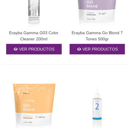
Coloración
El universo de la coloración capilar está en constante evolución,
presentando técnicas innovadoras que crean efectos únicos. El
balayage sigue siendo una técnica preferida, generando
Erayba Gamma G03 Color
Erayba Gamma Go Blond 7
degradados naturales que simulan el efecto del sol. Esta técnica
Cleaner 200ml
Tones 500gr
requiere decolorantes suaves aplicados a mano, seguidos de
tintes que armonicen con el color base.
VER PRODUCTOS
VER PRODUCTOS
Los tonos pastel han cobrado popularidad, especialmente entre
quienes buscan looks sofisticados pero distintivos. Rosa cuarzo,
lavanda suave y azul bebé requieren una base muy clara para
lucir en todo su esplendor. Estos colores delicados necesitan
tintes semipermanentes especializados y cuidados específicos
para mantener su sutileza.
Los colores metálicos son la vanguardia de la coloración actual.
Cobres vibrantes, dorados intensos y platinos fríos crean efectos
multidimensionales que reflejan la luz de manera espectacular.
Estos tonos requieren técnicas avanzadas de aplicación y
productos de alta calidad para lograr la intensidad deseada.