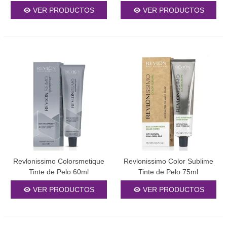
60ml
tipo de cabello.
VER PRODUCTOS
VER PRODUCTOS
Consejos de Uso Profesional
La preparación adecuada es crucial para lograr resultados
óptimos. Antes de aplicar cualquier tinte, siempre realiza una
prueba de alergia 48 horas antes del tratamiento. Lava tu cabello
con champú clarificante 24 horas antes para eliminar los residuos
de productos, pero evita hacerlo el mismo día para conservar los
aceites naturales que protegen el cuero cabelludo.
La
agua oxigenada
debe seleccionarse según el resultado
deseado: 10 volúmenes para depositar color, 20 volúmenes para
aclarar 1-2 tonos, 30 volúmenes para aclarar 2-3 tonos y 40
volúmenes solo para decoloraciones extremas. Mezcla siempre
Revlonissimo Colorsmetique
Revlonissimo Color Sublime
en recipientes no metálicos y aplica inmediatamente después de
Tinte de Pelo 60ml
Tinte de Pelo 75ml
la preparación.
VER PRODUCTOS
VER PRODUCTOS
Durante la aplicación, divide el cabello en secciones pequeñas y
uniformes. Comienza por las raíces si necesitas cobertura de
canas, o por medios y puntas si buscas un cambio de tono
general. Usa guantes de nitrilo y aplica vaselina alrededor de la