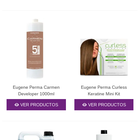
natural del rizo.
Técnicas de Aplicación
Profesional
La técnica de aplicación influye considerablemente en el
resultado final. Para colores uniformes, divide el cabello en cuatro
secciones y aplica sistemáticamente desde la parte posterior
hacia adelante. Mantén secciones de aproximadamente 0.5 cm
de grosor para asegurar una saturación completa.
Cuando apliques color por primera vez en cabello virgen,
comienza por medios y puntas, dejando las raíces para los
Eugene Perma Carmen
Eugene Perma Curless
últimos 15-20 minutos. Las raíces procesan más rápido debido al
Developer 1000ml
Keratine Mini Kit
calor de la cabeza. Esta técnica evita que las raíces queden más
claras que el resto del cabello.
VER PRODUCTOS
VER PRODUCTOS
Para técnicas de iluminación como mechas o reflejos, utiliza
papel de aluminio o gorro perforado de acuerdo al efecto
deseado. Las mechas con papel permiten mayor control y
precisión, mientras que el gorro crea efectos más naturales y