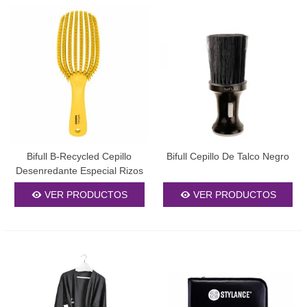
y centros de formación.
¿Los productos están dirigidos
únicamente a profesionales?
Aunque están pensados para profesionales, muchos particulares
los eligen por su calidad y fiabilidad.
¿Existe disponibilidad de
repuestos?
Bifull B-Recycled Cepillo
Bifull Cepillo De Talco Negro
Algunos modelos incluyen piezas de recambio, sobre todo en
Desenredante Especial Rizos
tijeras
y
navajas
, para alargar su vida útil.
VER PRODUCTOS
VER PRODUCTOS
¿Tienen soluciones para
formación?
Sí, el catálogo incorpora maniquíes, cabezales de práctica y kits
orientados a escuelas y cursos de formación.
¿Son aptos para cualquier tipo