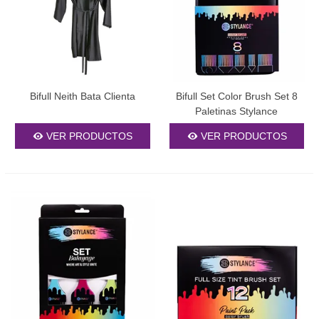
de cabello?
Las
herramientas
están diseñadas para adaptarse a múltiples
texturas y estilos capilares.
Conclusión
Bifull Neith Bata Clienta
Bifull Set Color Brush Set 8
En resumen,
Bifull
representa una opción fiable para quienes
Paletinas Stylance
buscan
accesorios de peluqueria
y
utensilios de barberia
que
combinen resistencia, ergonomía y una oferta amplia. Son
VER PRODUCTOS
VER PRODUCTOS
productos prácticos, pensados para acompañar al profesional día
a día en su trabajo.