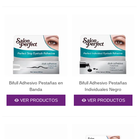
y lupas con luz LED son parte de nuestro catálogo de
herramientas para profesionales. Cada accesorio está diseñado
para facilitar técnicas específicas y mejorar la precisión en cada
aplicación.
Consejos para un uso
profesional
Para obtener los mejores resultados con nuestros artículos de
cejas y pestañas
, es fundamental seguir las técnicas adecuadas
de aplicación. Antes de iniciar cualquier tratamiento, realiza
siempre una prueba de alergia 24 horas antes. Utiliza productos
Bifull Adhesivo Pestañas en
Bifull Adhesivo Pestañas
de limpieza específicos para eliminar residuos de maquillaje y
Banda
Individuales Negro
aceites naturales que puedan afectar la adherencia.
VER PRODUCTOS
VER PRODUCTOS
Durante la aplicación de
extensiones de pestañas
, trabaja en un
entorno bien iluminado y mantén la temperatura entre 18-24°C
para optimizar el tiempo de secado del adhesivo. Para el diseño
de cejas, mapea siempre la forma natural antes de aplicar
cualquier producto, respetando la estructura ósea del rostro para
obtener un resultado armonioso.