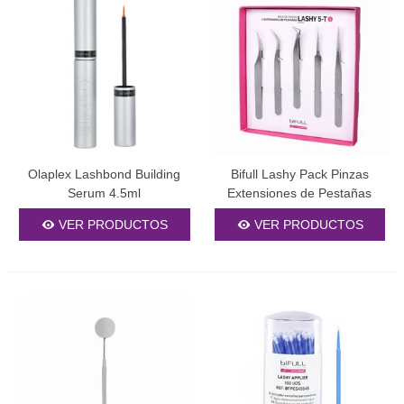
nuestros productos para
cejas y pestañas
1. Resultados duraderos y
naturales
Nuestros productos están elaborados con ingredientes de
excelente calidad que aseguran resultados que perduran. Las
extensiones de pestañas
conservan su forma y color durante
Olaplex Lashbond Building
Bifull Lashy Pack Pinzas
semanas, mientras que los tratamientos para cejas ofrecen un
Serum 4.5ml
Extensiones de Pestañas
acabado óptimo que resiste al agua y al sudor.
VER PRODUCTOS
VER PRODUCTOS
2. Seguridad y confort para tus
clientas
Todos nuestros artículos han sido probados dermatológicamente
y cumplen con los más altos estándares de seguridad. Los
adhesivos son hipoalergénicos y los tintes no contienen
amoníaco, asegurando una experiencia cómoda y segura incluso
para pieles sensibles.