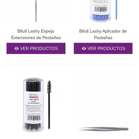
3. Facilidad en la aplicación para
profesionales
Diseñados con el profesional en mente, nuestros productos
facilitan una aplicación precisa y rápida. Las herramientas
Bifull Lashy Espejo
Bifull Lashy Aplicador de
ergonómicas y los sistemas de dosificación controlada optimizan
Extensiones de Pestañas
Pestañas
el trabajo y mejoran los tiempos de servicio en el salón.
VER PRODUCTOS
VER PRODUCTOS
Tipos de productos
disponibles
Extensiones y pestañas postizas
Contamos con una variada selección de
pestañas postizas
y
extensiones individuales en diversas longitudes, curvaturas y
grosores. Desde las clásicas
pestañas pelo a pelo
hasta
volúmenes más audaces, ofrecemos la opción ideal para cada
estilo y evento. Nuestras extensiones de seda natural brindan un
aspecto ultra realista, mientras que las sintéticas garantizan
mayor resistencia y durabilidad.