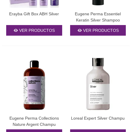
químicamente.
Erayba Gift Box ABH Silver
Eugene Perma Essentiel
3. Versatilidad para diferentes tipos de cabello
Keratin Silver Shampoo
Desde rubios naturales hasta platinados extremos, así como
canas elegantes y mechas californianas, nuestro
champú
VER PRODUCTOS
VER PRODUCTOS
morado profesional
se adapta a cada necesidad específica. La
variedad de concentraciones permite personalizar el tratamiento
según la intensidad de neutralización que se requiera.
Tipos de productos disponibles
Champús de uso diario
Formulaciones suaves que permiten un uso regular sin
comprometer la salud del cabello. Estos productos logran el
equilibrio adecuado entre neutralización y cuidado, siendo
perfectos para quienes desean mantener su color entre visitas al
salón. Su pH equilibrado respeta el manto ácido natural del
cabello.
Eugene Perma Collections
Loreal Expert Silver Champu
Nature Argent Champu
Champús de tratamiento intensivo