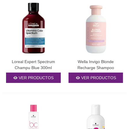
gradualmente según los resultados deseados. Alterna su uso con
champús nutritivos para mantener la salud capilar. Usa guantes
para evitar la tinción temporal de las manos y asegúrate de
enjuagar completamente para evitar residuos que puedan dejar
un color no deseado.
Comparativa rápida
Ventaja
Producto
Ideal para
principal
Loreal Expert Spectrum
Wella Invigo Blonde
Champú Violeta
Máxima
Rubios platinados, canas
Champu Blue 300ml
Recharge Shampoo
Intenso
neutralización
amarillentas
Champú Morado
Uso diario sin
Mantenimiento regular,
VER PRODUCTOS
VER PRODUCTOS
Suave
resecar
cabellos sensibles
Champú Purple
Cabellos dañados, mechas
Neutraliza y nutre
Hidratante
procesadas
Champú Violeta
Control cromático
Ajustes tonales, efectos
Matizador
preciso
personalizados
Preguntas frecuentes