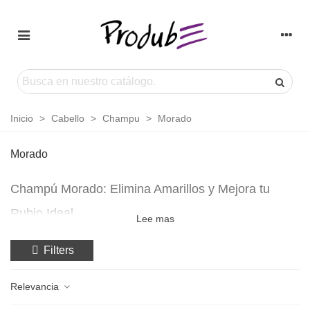
Inicio
>
Cabello
>
Champu
>
Morado
Morado
Champú Morado: Elimina Amarillos y Mejora tu
Rubio Ideal
Lee mas
Conoce el avance en el cuidado del cabello profesional a través
de nuestro
champú morado
de calidad superior. Este innovador
Filters
producto ha sido creado para eliminar los tonos amarillos
indeseados, convirtiendo tu cabello rubio, gris o con mechas en
Relevancia
una maravilla de brillo y claridad cromática.