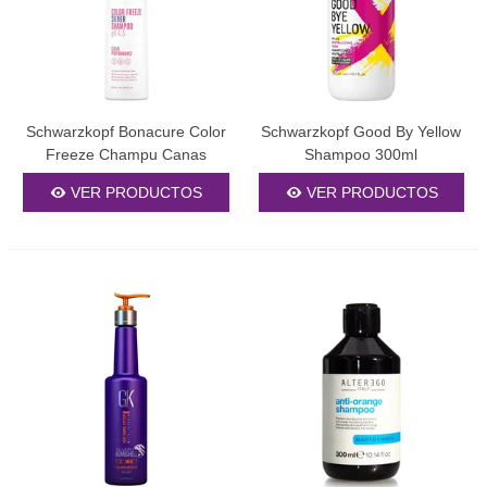
¿Con qué frecuencia debo usar champú morado?
La frecuencia depende de la naturaleza del cabello y el nivel de
neutralización que se necesite. Para un mantenimiento general,
úsalo de 2 a 3 veces por semana. En situaciones de tonos
amarillos muy marcados, puedes usarlo diariamente durante la
Schwarzkopf Bonacure Color
Schwarzkopf Good By Yellow
primera semana y luego disminuir la frecuencia según los
Freeze Champu Canas
Shampoo 300ml
resultados.
VER PRODUCTOS
VER PRODUCTOS
¿El champú violeta mancha el cabello de color púrpura?
Un producto de calidad profesional no debería manchar el cabello
si se usa correctamente. No obstante, si dejas el producto
aplicado por demasiado tiempo o si tu cabello es muy poroso,
podría aparecer un leve tinte violeta temporal. Siempre sigue las
instrucciones del fabricante y realiza una prueba en una pequeña
sección.
¿Puedo usar champú morado en cabello natural sin
decolorar?
El champú morado está diseñado específicamente para cabellos
decolorados, con mechas o canas. En cabello natural oscuro no