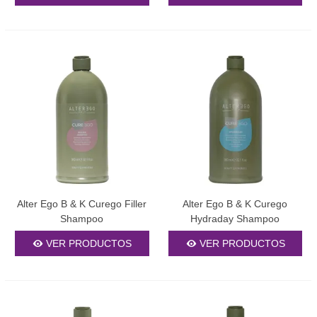
su eficacia.
Nuestra Recomendación
Transforma tu rutina de cuidado capilar con nuestro
champú
morado
profesional y experimenta la diferencia que representa la
calidad. Cada producto de nuestra selección ha sido
meticulosamente escogido para ofrecerte resultados dignos de
salón en casa. No pierdas más tiempo y logra el rubio ideal que
siempre has anhelado. Explora nuestra extensa gama de
productos y encuentra el
champú violeta
que mejor se acomode
a tus necesidades. Tu cabello merece lo mejor, y nosotros te lo
brindamos con la garantía de calidad profesional que nos
distingue.
Alter Ego B & K Curego Filler
Alter Ego B & K Curego
Shampoo
Hydraday Shampoo
VER PRODUCTOS
VER PRODUCTOS