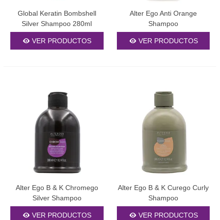
tendrá un efecto visible, y en cabello natural muy claro podría
Global Keratin Bombshell
Alter Ego Anti Orange
dejar un ligero tinte. Para cabellos naturales, es recomendable
Silver Shampoo 280ml
Shampoo
elegir productos específicos para tu tipo de cabello.
VER PRODUCTOS
VER PRODUCTOS
¿Qué diferencia hay entre champú morado económico y
profesional?
Los productos profesionales tienen pigmentos de mejor calidad y
concentración, ingredientes nutritivos superiores y fórmulas
equilibradas que no resecan el cabello. Los champús económicos
pueden contener sulfatos agresivos y pigmentos de baja calidad
que no proporcionan resultados duraderos y pueden dañar la
fibra capilar.
¿Puedo combinar champú morado con otros tratamientos
capilares?
Sí, el champú morado se puede combinar adecuadamente con
mascarillas hidratantes, aceites capilares y otros tratamientos. Te
Alter Ego B & K Chromego
Alter Ego B & K Curego Curly
sugerimos aplicar el champú morado primero, enjuagar
Silver Shampoo
Shampoo
completamente y luego aplicar tus productos de cuidado
VER PRODUCTOS
VER PRODUCTOS
habituales. Evita mezclar productos directamente para no alterar