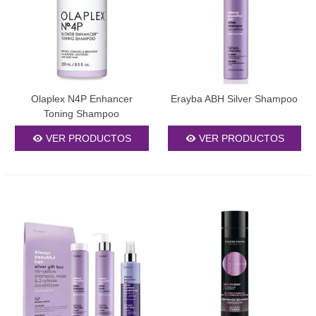
cuidado respetuoso con el medio ambiente.
Beneficios fundamentales del champú morado
profesional
1. Neutralización cromática efectiva
Olaplex N4P Enhancer
Erayba ABH Silver Shampoo
Toning Shampoo
Los pigmentos violetas funcionan como neutralizadores naturales
de los tonos amarillos y anaranjados que surgen en el cabello
VER PRODUCTOS
VER PRODUCTOS
decolorado. Esta reacción química se basa en la teoría del color,
garantizando que tu rubio conserve su pureza y brillo original. El
resultado es un cabello con tonalidades frías y elegantes que
resalta tu belleza natural.
2. Protección y nutrición superior
Nuestros
champús violetas
contienen ingredientes activos que
protegen la fibra capilar durante el proceso de neutralización.
Aceites esenciales, proteínas hidrolizadas y vitaminas trabajan en
sinergia para preservar la hidratación, elasticidad y brillo del
cabello. Esto es especialmente crucial para cabellos procesados