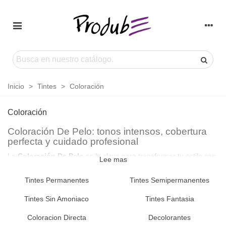
Inicio
>
Tintes
>
Coloración
Coloración
Coloración De Pelo: tonos intensos, cobertura
perfecta y cuidado profesional
La
Coloración De Pelo
es la clave para transformar tu estilo con
Lee mas
tonos vibrantes, naturales o creativos. Nuestras fórmulas
profesionales ofrecen cobertura total, brillo luminoso y protección
Tintes Permanentes
Tintes Semipermanentes
de la fibra capilar para un resultado de salón en casa.
Tintes Sin Amoniaco
Tintes Fantasia
Sobre nuestros productos de Coloración De
Pelo
Coloracion Directa
Decolorantes