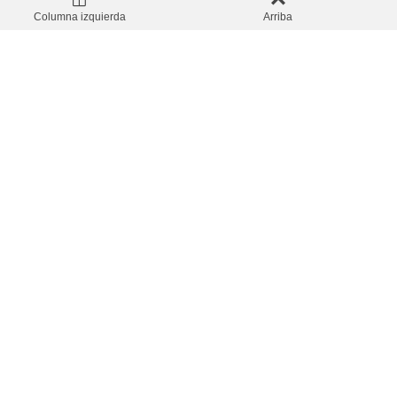
1000ml
Columna izquierda
Arriba
VER PRODUCTOS
VER PRODUCTOS
Wella Blondor Extra Cool
Wella Blondor Freelights
Blonde 150gr
Developer 1000ml
VER PRODUCTOS
VER PRODUCTOS