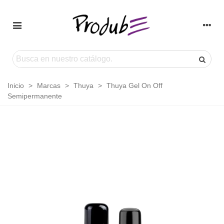
Inicio
>
Marcas
>
Thuya
>
Thuya Gel On Off
Semipermanente