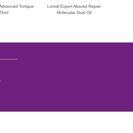
 Advanced Tonique
Loreal Expert Absolut Repair
Loreal 
75ml
Molecular Dual Oil
e