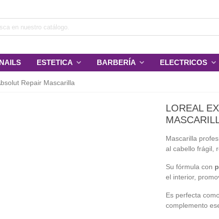
NAILS
ESTETICA
BARBERÍA
ELECTRICOS
bsolut Repair Mascarilla
LOREAL EX
MASCARIL
Mascarilla profe
al cabello frágil,
Su fórmula con
p
el interior, prom
Es perfecta com
complemento esen