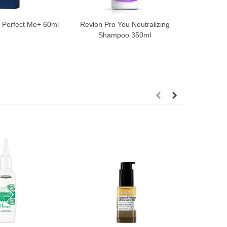
n Perfect Me+ 60ml
Revlon Pro You Neutralizing
Termix C
Shampoo 350ml