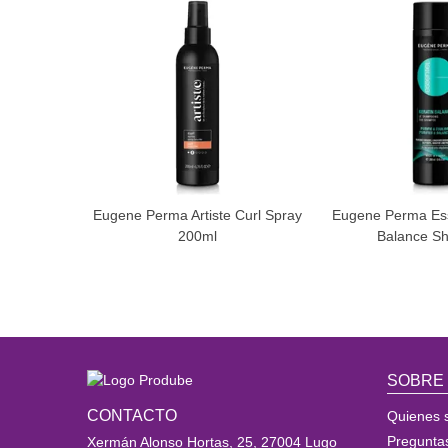
Eugene Perma Artiste Curl Spray
Eugene Perma Ess
200ml
Balance S
SOBRE
CONTACTO
Quienes 
Pregunta
Xermán Alonso Hortas, 25, 27004 Lugo