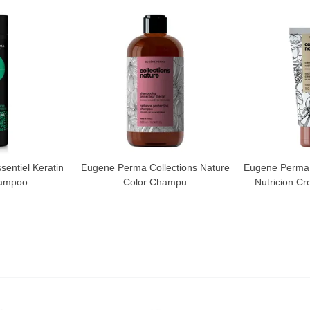
entiel Keratin
Eugene Perma Collections Nature
Eugene Perma 
hampoo
Color Champu
Nutricion C
1