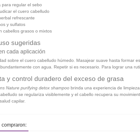
 para regular el sebo
udicar el cuero cabelludo
herbal refrescante
os y sulfatos
n cabellos grasos o mixtos
 uso sugeridas
 en cada aplicación
dad sobre el cuero cabelludo húmedo. Masajear suave hasta formar es
abundantemente con agua. Repetir si es necesario. Para lograr una rutin
a y control duradero del exceso de grasa
ns Nature purifying detox shampoo
brinda una experiencia de limpieza 
cabelludo se regulariza visiblemente y el cabello recupera su movimient
salud capilar.
n compraron: