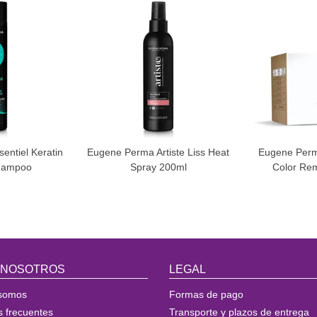
entiel Keratin
Eugene Perma Artiste Liss Heat
Eugene Perm
hampoo
Spray 200ml
Color Re
 NOSOTROS
LEGAL
somos
Formas de pago
s frecuentes
Transporte y plazos de entrega