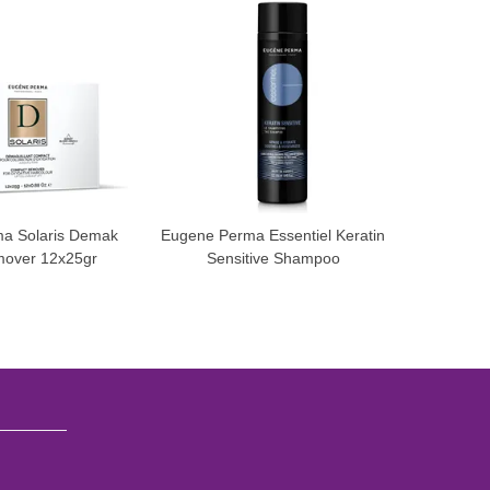
a Solaris Demak
Eugene Perma Essentiel Keratin
Eugene P
mover 12x25gr
Sensitive Shampoo
Masca