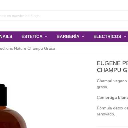
NAILS
ESTETICA
BARBERÍA
ELECTRICOS
ections Nature Champu Grasa
EUGENE P
CHAMPU G
Champú vegano qu
grasa.
Con
ortiga blan
Fórmula detox d
renovado.