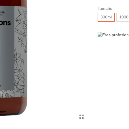
Tamaño:
300ml
1000